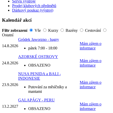
Servis výstroje
Prodej klubových předmětů
Dárkový poukaz (výstroj)
Kalendář akcí
Filtr zobrazení
Vše
Kurzy
Bazény
Cestování
Ostatní
Gródek Jaworzno - bagry
Mám zájem o
14.8.
2026
pátek 7:00 - 18:00
informace
AZORSKÉ OSTROVY
Mám zájem o
24.8.
2026
OBSAZENO
informace
NUSA PENIDA a BALI -
INDONESIE
Mám zájem o
23.9.
2026
Putování za měsíčníky a
informace
mantami
GALAPÁGY - PERU
Mám zájem o
13.2.
2027
OBSAZENO
informace