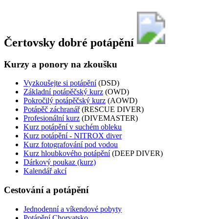
Čertovsky dobré potápění
Kurzy a ponory na zkoušku
Vyzkoušejte si potápění
(DSD)
Základní potápěčský kurz
(OWD)
Pokročilý potápěčský kurz
(AOWD)
Potápěč záchranář
(RESCUE DIVER)
Profesionální kurz
(DIVEMASTER)
Kurz potápění v suchém obleku
Kurz potápění - NITROX diver
Kurz fotografování pod vodou
Kurz hloubkového potápění
(DEEP DIVER)
Dárkový poukaz (kurz)
Kalendář akcí
Cestování a potápění
Jednodenní a víkendové pobyty
Potápění Chorvatsko