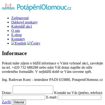
Zajímavosti
Dárkové poukazy
Kalendář akcí
O nás
E-shop
Kontakty
Informace
Pokud máte zájem o bližší informace o Vámi vybrané akci, zavolejte
na tel. +420 732 688288 nebo nám Váš dotaz napište do níže
uvedeného formuláře. V nejbližší době se Vám ozveme zpět.
Ing. Radovan Kunc - instruktor PADI 633880, PotapeniOlomouc.cz
Dotaz:
Kontakt na Vás (jméno, telefon):
E-mail:
Zavřít