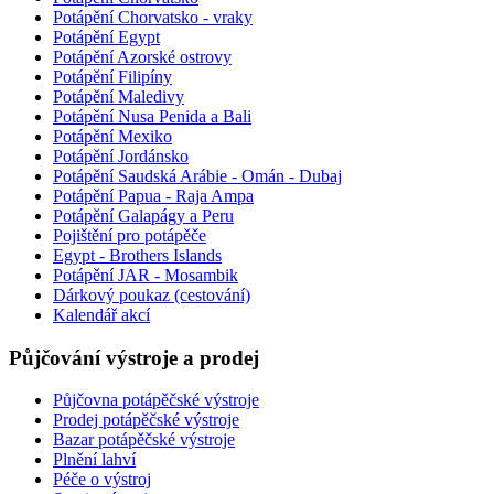
Potápění Chorvatsko - vraky
Potápění Egypt
Potápění Azorské ostrovy
Potápění Filipíny
Potápění Maledivy
Potápění Nusa Penida a Bali
Potápění Mexiko
Potápění Jordánsko
Potápění Saudská Arábie - Omán - Dubaj
Potápění Papua - Raja Ampa
Potápění Galapágy a Peru
Pojištění pro potápěče
Egypt - Brothers Islands
Potápění JAR - Mosambik
Dárkový poukaz (cestování)
Kalendář akcí
Půjčování výstroje a prodej
Půjčovna potápěčské výstroje
Prodej potápěčské výstroje
Bazar potápěčské výstroje
Plnění lahví
Péče o výstroj