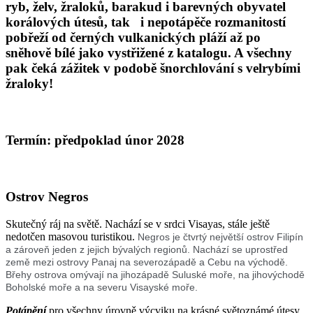
ryb, želv, žraloků, barakud i barevných obyvatel
korálových útesů, tak i nepotápěče rozmanitostí
pobřeží od černých vulkanických pláží až po
sněhově bílé jako vystřižené z katalogu. A všechny
pak čeká zážitek v podobě šnorchlování s velrybími
žraloky!
Termín: předpoklad únor 2028
Ostrov Negros
Skutečný ráj na světě. Nachází se v srdci Visayas, stále ještě
nedotčen masovou turistikou.
Negros je čtvrtý největší ostrov Filipín
a zároveň jeden z jejich bývalých regionů. Nachází se uprostřed
země mezi ostrovy Panaj na severozápadě a Cebu na východě.
Břehy ostrova omývají na jihozápadě Suluské moře, na jihovýchodě
Boholské moře a na severu Visayské moře.
Potápění
pro všechny úrovně výcviku na krásné světoznámé útesy