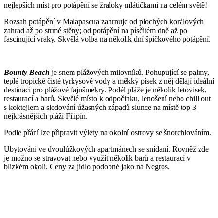
nejlepších míst pro potápění se žraloky mlátičkami na celém světě!
Rozsah potápění v Malapascua zahrnuje od plochých korálových
zahrad až po strmé stěny; od potápění na písčitém dně až po
fascinující vraky. Skvělá volba na několik dní špičkového potápění.
Bounty Beach
je snem plážových milovníků. Pohupující se palmy,
teplé tropické čisté tyrkysové vody a měkký písek z něj dělají ideální
destinaci pro plážové fajnšmekry. Podél pláže je několik letovisek,
restaurací a barů. Skvělé místo k odpočinku, lenošení nebo chill out
s koktejlem a sledování úžasných západů slunce na místě top 3
nejkrásnějších pláží Filipín.
Podle přání lze připravit výlety na okolní ostrovy se šnorchlováním.
Ubytování ve dvoulúžkových apartmánech se snídaní. Rovněž zde
je možno se stravovat nebo využít několik barů a restaurací v
blízkém okolí. Ceny za jídlo podobné jako na Negros.