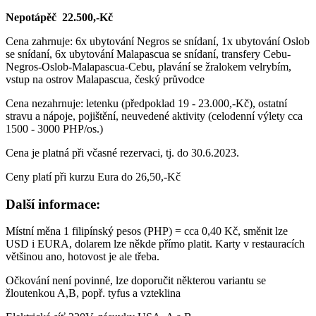
Nepotápěč 22.500,-Kč
Cena zahrnuje: 6x ubytování Negros se snídaní, 1x ubytování Oslob
se snídaní, 6x ubytování Malapascua se snídaní, transfery Cebu-
Negros-Oslob-Malapascua-Cebu, plavání se žralokem velrybím,
vstup na ostrov Malapascua, český průvodce
Cena nezahrnuje: letenku (předpoklad 19 - 23.000,-Kč), ostatní
stravu a nápoje, pojištění, neuvedené aktivity (celodenní výlety cca
1500 - 3000 PHP/os.)
Cena je platná při včasné rezervaci, tj. do 30.6.2023.
Ceny platí při kurzu Eura do 26,50,-Kč
Další informace:
Místní měna 1 filipínský pesos (PHP) = cca 0,40 Kč, směnit lze
USD i EURA, dolarem lze někde přímo platit. Karty v restauracích
většinou ano, hotovost je ale třeba.
Očkování není povinné, lze doporučit některou variantu se
žloutenkou A,B, popř. tyfus a vzteklina