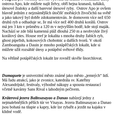
ostrova Apo, kde můžete najít želvy, obří hejna kranasů, tuňáků,
útesové žraloky a další barevné útesové ryby. Ostrov Apo je ovšem
hlavně jedním z nejznámějších útočišť mořských živočichů na světě
a jako takový byl dobře zdokumentován. Je domovem více než 650
druhů ryb a odhaduje se, že má více než 400 druhů korálů. Ostrov
má jen 3 km v průměru a 120 m v nejvyšším bodě, kde stojí maják.
Nachází se zde bílá kamenná pláž dlouhá 250 m a neobvykle živý
korálový útes. House reef je lokalita s mnoha druhy žabích ryb,
ghost pipefish, kokosových chobotnic a dalších tvorů. V okolí
Zamboanguita a Dauin je mnoho potápěčských lokalit, kde si
můžete užít rozsáhlé útesy a potápění světové třídy.
Na většině potápěčských lokalit lze rovněž skvěle šnorchlovat.
Dumaguete
je univerzitní město známé jako město „jemných“ lidí.
Má řadu atrakcí, jako je zvonice, katedrála sv. Kateřiny
Alexandrijské, festivaly, výhodné nákupy a spousta restaurací
včetně kavárny Sans Rival s lahodným pečivem.
Kráterová jezera Balinsasayao a Danao
nabízejí jedny z
nejmalebnějších pěších túr ve Visayas. Jezera Balinsasayao a Danao
jsou bohatá na tilapie a kapry, kde lze rybařit a jezdit na kajaku v
klidné vodě.