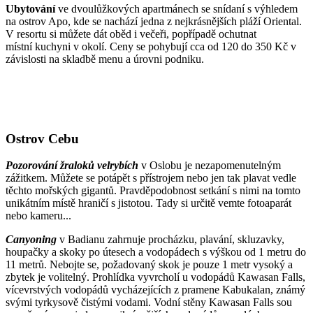
Ubytování
ve dvoulůžkových apartmánech se snídaní s výhledem
na ostrov Apo, kde se nachází jedna z nejkrásnějších pláží Oriental.
V resortu si můžete dát oběd i večeři, popřípadě ochutnat
místní kuchyni v okolí. Ceny se pohybují cca od 120 do 350 Kč v
závislosti na skladbě menu a úrovni podniku.
Ostrov Cebu
Pozorování žraloků velrybích
v Oslobu je nezapomenutelným
zážitkem. Můžete se potápět s přístrojem nebo jen tak plavat vedle
těchto mořských gigantů. Pravděpodobnost setkání s nimi na tomto
unikátním místě hraničí s jistotou. Tady si určitě vemte fotoaparát
nebo kameru...
Canyoning
v Badianu zahrnuje procházku, plavání, skluzavky,
houpačky a skoky po útesech a vodopádech s výškou od 1 metru do
11 metrů. Nebojte se, požadovaný skok je pouze 1 metr vysoký a
zbytek je volitelný. Prohlídka vyvrcholí u vodopádů Kawasan Falls,
vícevrstvých vodopádů vycházejících z pramene Kabukalan, známý
svými tyrkysově čistými vodami. Vodní stěny Kawasan Falls sou