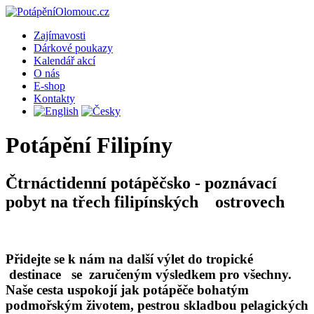
Zajímavosti
Dárkové poukazy
Kalendář akcí
O nás
E-shop
Kontakty
Potápění Filipíny
Čtrnáctidenní potápěčsko - poznávací
pobyt na třech filipínských ostrovech
Přidejte se k nám na další výlet do tropické
destinace se zaručeným výsledkem pro všechny.
Naše cesta uspokojí jak potápěče bohatým
podmořským životem, pestrou skladbou pelagických