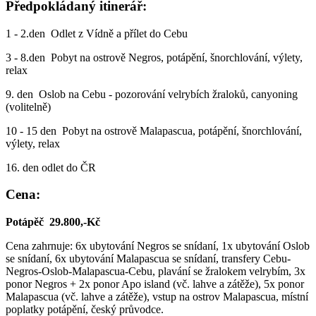
Předpokládaný itinerář:
1 - 2.den Odlet z Vídně a přílet do Cebu
3 - 8.den Pobyt na ostrově Negros, potápění, šnorchlování, výlety,
relax
9. den Oslob na Cebu - pozorování velrybích žraloků, canyoning
(volitelně)
10 - 15 den Pobyt na ostrově Malapascua, potápění, šnorchlování,
výlety, relax
16. den odlet do ČR
Cena:
Potápěč 29.800,-Kč
Cena zahrnuje: 6x ubytování Negros se snídaní, 1x ubytování Oslob
se snídaní, 6x ubytování Malapascua se snídaní, transfery Cebu-
Negros-Oslob-Malapascua-Cebu, plavání se žralokem velrybím, 3x
ponor Negros + 2x ponor Apo island (vč. lahve a zátěže), 5x ponor
Malapascua (vč. lahve a zátěže), vstup na ostrov Malapascua, místní
poplatky potápění, český průvodce.