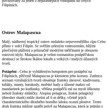
považovány za jeden z nejkrásnějších vodopádů na celých
Filipínách.
Ostrov Malapascua
Malý, nádherný tropický ostrov nedaleko nejsevernějšího cípu Cebu
přímo v srdci Filipín. Se svěžím zeleným vnitrozemím, bílými
písečnými plážemi a průzračně modrými mělčinami je obrazem
ostrovní idyly. Malapascua je velmi rozmanitou potápěčskou
destinací se širokou škálou lokalit a velkých i malých úžasných
tvorů.
Potápění
- Cebu je vyhlášeným hotspotem pro potápění na
Filipínách, přičemž Malapascua je klenotem jeho koruny. Zatímco
seznam vzrušujících tvorů obsahuje žraloky útesové, kladivouny,
tuňáky, manty, barakudy, mořské hady a úžasné makro od
mandarinek po kudlanky, většina potápěčů má na mysli liškouny
neboli žraloky mlátičky. Alopias pelagicus, žralok pelagický
(thresher shark) může dorůst až 6 m délky, včetně jejich
charakteristického dlouhého horního laloku ocasní ploutve. Tento
druh žraloka můžete spatřit právě na Malapascua, která je jedním z