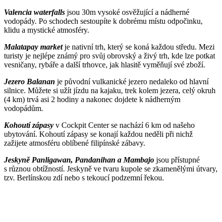
Valencia waterfalls
jsou 30m vysoké osvěžující a nádherné
vodopády. Po schodech sestoupíte k dobrému místu odpočinku,
klidu a mystické atmosféry.
Malatapay market
je nativní trh, který se koná každou středu. Mezi
turisty je nejlépe známý pro svůj obrovský a živý trh, kde lze potkat
vesničany, rybáře a další trhovce, jak hlasitě vyměňují své zboží.
Jezero Balanan
je původní vulkanické jezero nedaleko od hlavní
silnice. Můžete si užít jízdu na kajaku, trek kolem jezera, celý okruh
(4 km) trvá asi 2 hodiny a nakonec dojdete k nádherným
vodopádům.
Kohoutí zápasy
v Cockpit Center se nachází 6 km od našeho
ubytování. Kohoutí zápasy se konají každou neděli při nichž
zažijete atmosféru oblíbené filipínské zábavy.
Jeskyně Panligawan, Pandanihan a Mambajo
jsou přístupné
s různou obtížností. Jeskyně ve tvaru kupole se zkamenělými útvary,
tzv. Berlínskou zdí nebo s tekoucí podzemní řekou.